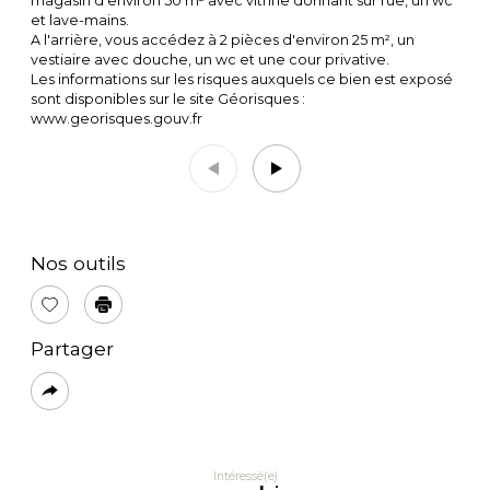
magasin d'environ 50 m² avec vitrine donnant sur rue, un wc
et lave-mains.
A l'arrière, vous accédez à 2 pièces d'environ 25 m², un
vestiaire avec douche, un wc et une cour privative.
Les informations sur les risques auxquels ce bien est exposé
sont disponibles sur le site Géorisques :
www.georisques.gouv.fr
Nos outils
Sélectionner
Imprimer
Partager
Plus
de
partage
Intéressé(e)