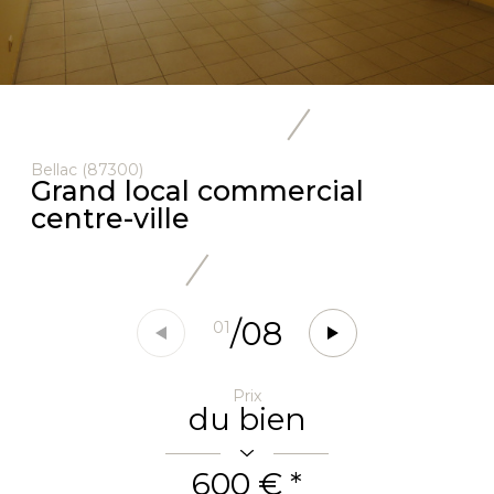
Bellac (87300)
Grand local commercial
centre-ville
/
08
01
Prix
du bien
600 €
*