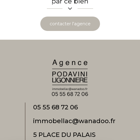
par ce bien
contacter l'agence
05 55 68 72 06
immobellac@wanadoo.fr
5 PLACE DU PALAIS