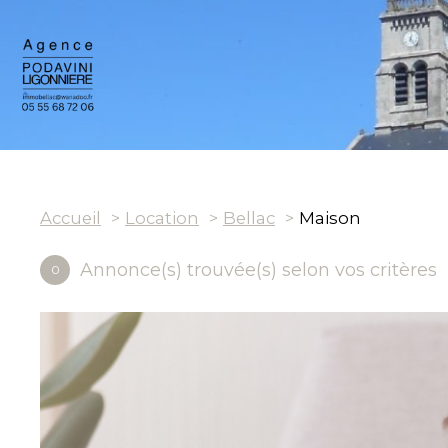
Accueil
Location
Bellac
Maison
Annonce(s) trouvée(s) selon vos critères
0