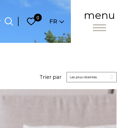
menu
Langue
0
r
FR
Trier par
Les plus récentes