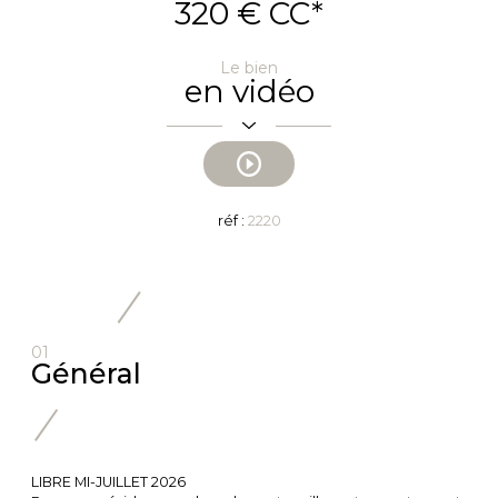
320 €
CC*
Le bien
en vidéo
réf :
2220
01
Général
LIBRE MI-JUILLET 2026