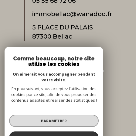
05 55 68 72 06
immobellac@wanadoo.fr
5 PLACE DU PALAIS
87300
bellac
Comme beaucoup, notre site
Adhérents
utilise les cookies
On aimerait vous accompagner pendant
votre visite.
En poursuivant, vous acceptez l'utilisation des
cookies par ce site, afin de vous proposer des
contenus adaptés et réaliser des statistiques !
© 2022
Tous droits réservés
PARAMÉTRER
Traduction powered by Google
Nos honoraires
Plan du site