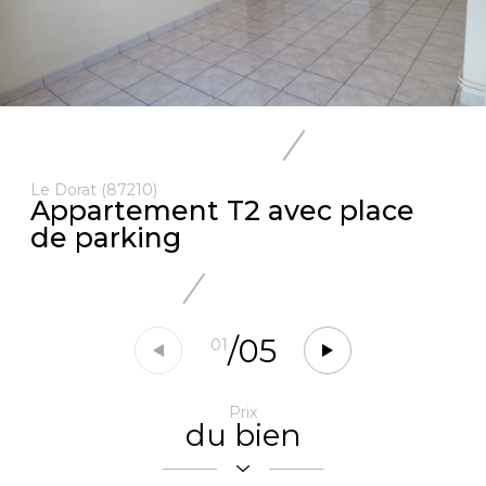
Le Dorat (87210)
Appartement T2 avec place
de parking
/
05
01
Prix
du bien