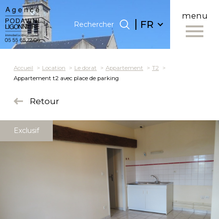
menu
Langue
Langue
FR
Rechercher
0
FR
Accueil
Rechercher
Accueil
Location
Le dorat
Appartement
T2
Appartement t2 avec place de parking
Retour
Exclusif