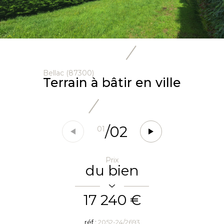
Bellac (87300)
Terrain à bâtir en ville
/
02
01
Prix
du bien
17 240 €
réf :
2052-24/2693