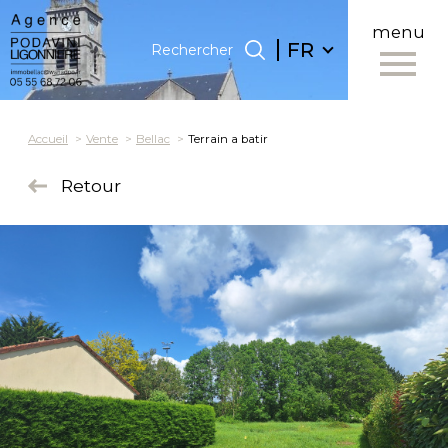
menu
Langue
Langue
FR
Rechercher
0
FR
Accueil
Rechercher
Accueil
Vente
Bellac
Terrain a batir
Retour