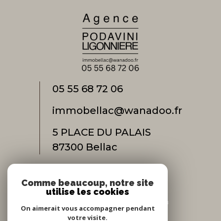
05 55 68 72 06
immobellac@wanadoo.fr
5 PLACE DU PALAIS
87300
bellac
Comme beaucoup, notre site
Adhérents
utilise les cookies
On aimerait vous accompagner pendant
votre visite.