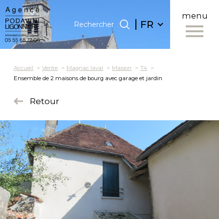
menu
Langue
Langue
FR
Rechercher
0
FR
Accueil
Rechercher
Accueil
Vente
Magnac laval
Maison
T4
Ensemble de 2 maisons de bourg avec garage et jardin
Retour