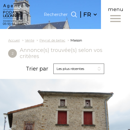
menu
Langue
Langue
FR
Rechercher
0
FR
Accueil
Rechercher
Accueil
Vente
Peyrat de bellac
Maison
Annonce(s) trouvée(s) selon vos
2
critères
Trier par
Les plus récentes