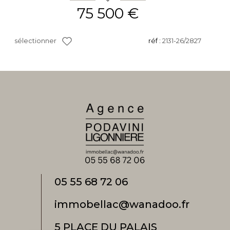
75 500 €
sélectionner
réf :
2131-26/2827
05 55 68 72 06
immobellac@wanadoo.fr
5 PLACE DU PALAIS