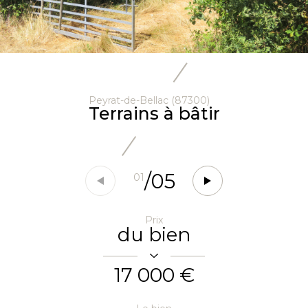
Peyrat-de-Bellac (87300)
Terrains à bâtir
/
05
01
Prix
du bien
17 000 €