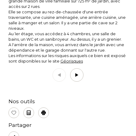
grande maison de ville familiale sur 725 m² de jardin, avec
accès sur 2 rues.
Elle se compose au rez-de-chaussée d'une entrée
traversante, une cuisine aménagée, une arrière cuisine, une
salle à manger et un salon. Il y a une partie de cave sur 2
niveaux.
Au 1er étage, vous accédez à 4 chambres, une salle de
bains, un WC et un sanibroyeur. Au dessus, il y a un grenier.
A l'arrière de la maison, vous arrivez dans le jardin avec une
dépendance et le garage donnant sur l'autre rue.
Les informations sur les risques auxquels ce bien est exposé
sont disponibles sur le site
Géorisques
Nos outils
Sélectionner
Calculatrice
Imprimer
Partager