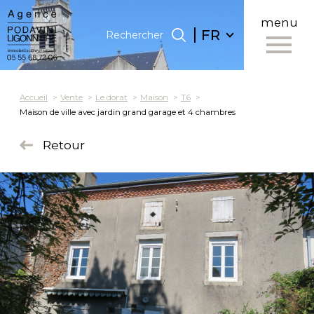
menu
Langue
Langue
FR
Rechercher
0
FR
Accueil
Rechercher
Accueil
Vente
Le dorat
Maison
T6
Maison de ville avec jardin grand garage et 4 chambres
Retour