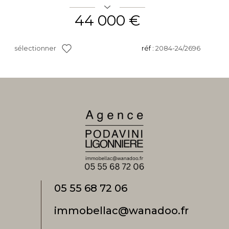
44 000 €
sélectionner
réf :
2084-24/2696
05 55 68 72 06
immobellac@wanadoo.fr